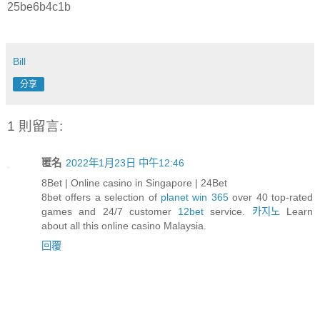
25be6b4c1b
Bill
分享
1 則留言:
匿名
2022年1月23日 中午12:46
8Bet | Online casino in Singapore | 24Bet
8bet offers a selection of
planet win 365
over 40 top-rated
games and 24/7 customer
12bet
service.
카지노
Learn
about all this online casino Malaysia.
回覆