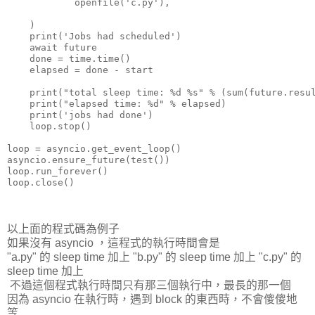
            openfile('c.py'),

    )

    print('Jobs had scheduled')

    await future

    done = time.time()

    elapsed = done - start

    print("total sleep time: %d %s" % (sum(future.resul
    print("elapsed time: %d" % elapsed)

    print('jobs had done')

    loop.stop()

loop = asyncio.get_event_loop()

asyncio.ensure_future(test())

loop.run_forever()

loop.close()

以上面的程式碼為例子
如果沒有 asyncio ，這程式的執行時間會是
"a.py" 的 sleep time 加上 "b.py" 的 sleep time 加上 "c.py" 的
sleep time 加上
不過這個程式執行時間只有那三個執行中，最長的那一個
因為 asyncio 在執行時，遇到 block 的東西時，不會傻傻地
等