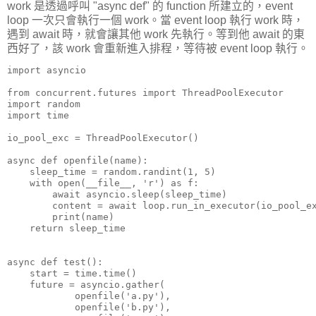
work 是透過呼叫 "async def" 的 function 所建立的，event
loop 一次只會執行一個 work。當 event loop 執行 work 時，
遇到 await 時，就會讓其他 work 先執行。等到他 await 的東
西好了，該 work 會重新進入排程，等待被 event loop 執行。
import asyncio

from concurrent.futures import ThreadPoolExecutor

import random

import time

io_pool_exc = ThreadPoolExecutor()

async def openfile(name):

    sleep_time = random.randint(1, 5)

    with open(__file__, 'r') as f:

        await asyncio.sleep(sleep_time)

        content = await loop.run_in_executor(io_pool_ex
        print(name)

    return sleep_time

async def test():

    start = time.time()

    future = asyncio.gather(

            openfile('a.py'),

            openfile('b.py'),
