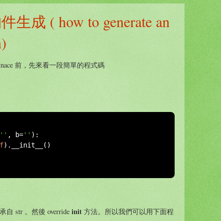
生成 ( how to generate an
n)
stnace 前，先來看一段簡單的程式碼
''
,
 b
=
''
):
f
).
__init__
()
init
r 。然後 override
方法。所以我們可以用下面程