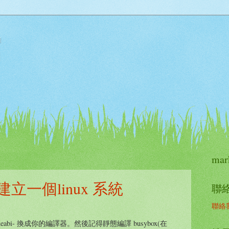
窩
mar
並建立一個linux 系統
聯
聯絡
nux-gnueabi- 換成你的編譯器。然後記得靜態編譯 busybox(在