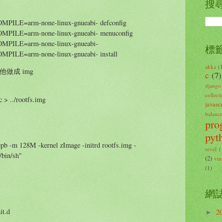
搜
ILE=arm-none-linux-gnueabi- defconfig
ILE=arm-none-linux-gnueabi- menuconfig
PILE=arm-none-linux-gnueabi-
標
LE=arm-none-linux-gnueabi- install
akka
(
他做成 img
c
(7)
django
collect
c > ../rootfs.img
javascr
balanc
pro
pyt
pb -m 128M -kernel zImage -initrd rootfs.img -
revel
(
/bin/sh"
(2)
vi
(1)
網
it.d
2
►