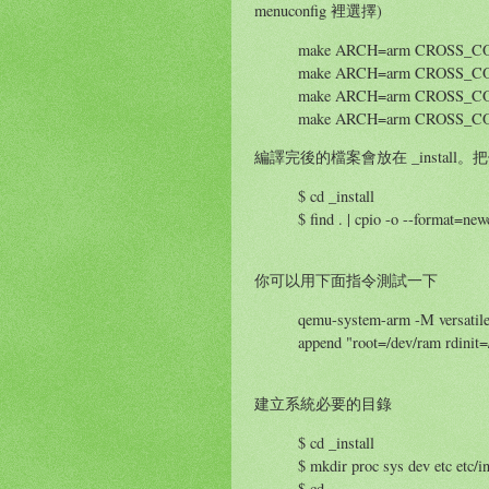
menuconfig 裡選擇)
make ARCH=arm CROSS_COMP
make ARCH=arm CROSS_COMP
make ARCH=arm CROSS_COM
make ARCH=arm CROSS_COMPI
編譯完後的檔案會放在 _install。把
$ cd _install
$ find . | cpio -o --format=new
你可以用下面指令測試一下
qemu-system-arm -M versatile
append "root=/dev/ram rdinit=
建立系統必要的目錄
$ cd _install
$ mkdir proc sys dev etc etc/in
$ cd ..