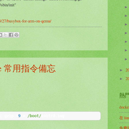
sbin/init"
3/27/busybox-for-arm-on-qemu/
mpile 常用指令備忘
2
►
2
►
熱
doc
|
 gzip 
-
9
>
/boot/
initrd
.
img
在 li
免費跨