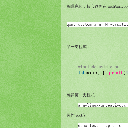
編譯完後，核心路徑在 arch/arm/boo
qemu-system-arm -M versati
第一支程式
#include <stdio.h>
int
main() {
printf
(
"
編譯第一支程式
arm-linux-gnueabi-gcc
製作 rootfs
echo test | cpio -o -