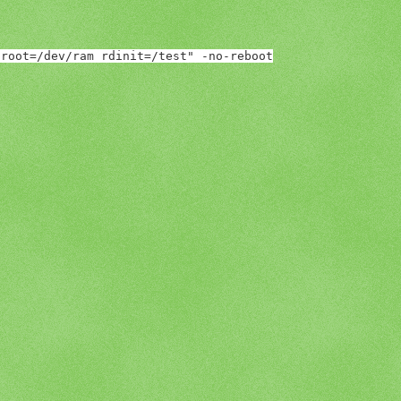
"root=/dev/ram rdinit=/test" -no-reboot