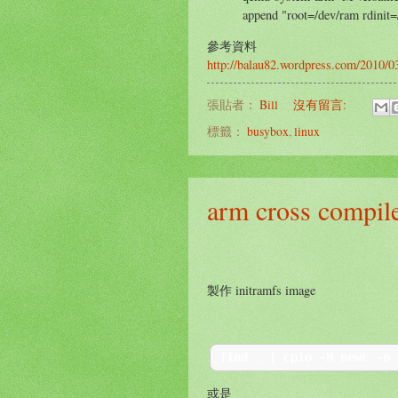
append "root=/dev/ram rdinit=/
參考資料
http://balau82.wordpress.com/2010/0
張貼者：
Bill
沒有留言:
標籤：
busybox
,
linux
arm cross co
製作 initramfs image
find 
.
|
 cpio 
-
H newc 
-
o 
或是