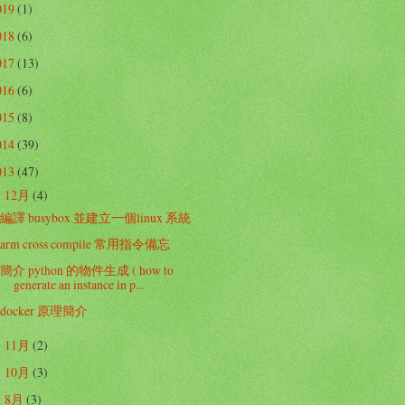
019
(1)
018
(6)
017
(13)
016
(6)
015
(8)
014
(39)
013
(47)
12月
(4)
▼
編譯 busybox 並建立一個linux 系統
arm cross compile 常用指令備忘
簡介 python 的物件生成 ( how to
generate an instance in p...
docker 原理簡介
11月
(2)
►
10月
(3)
►
8月
(3)
►