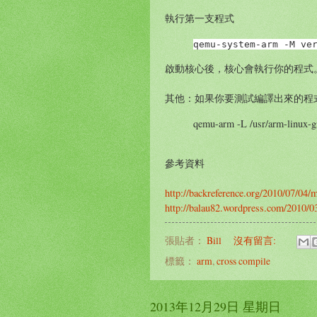
執行第一支程式
qemu-system-arm -M ve
啟動核心後，核心會執行你的程式
其他：如果你要測試編譯出來的程
qemu-arm -L /usr/arm-linux-gn
參考資料
http://backreference.org/2010/07/04/m
http://balau82.wordpress.com/2010/0
張貼者：
Bill
沒有留言:
標籤：
arm
,
cross compile
2013年12月29日 星期日