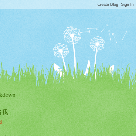
kdown
絡我
我