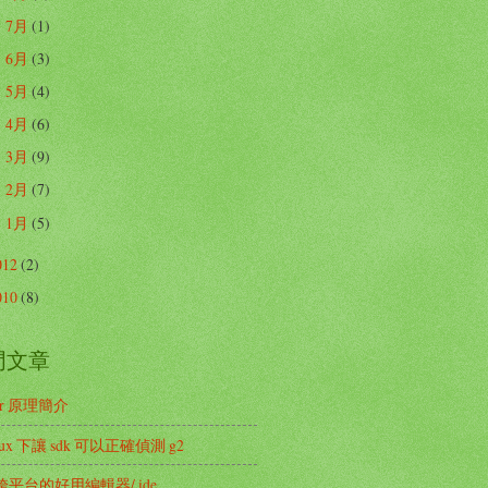
7月
(1)
►
6月
(3)
►
5月
(4)
►
4月
(6)
►
3月
(9)
►
2月
(7)
►
1月
(5)
►
012
(2)
010
(8)
門文章
ker 原理簡介
nux 下讓 sdk 可以正確偵測 g2
平台的好用編輯器/ ide