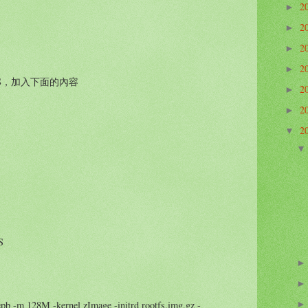
2
►
2
►
2
►
2
►
.d/rcS，加入下面的內容
2
►
2
►
2
▼
S
pb -m 128M -kernel zImage -initrd rootfs.img.gz -