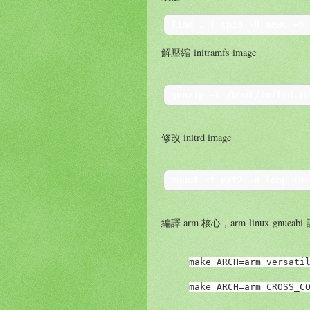
find 
.
|
 cpio 
-
H newc 
-
o 
解壓縮 initramfs image
gunzip 
-
c 
/
boot
/
initrd
.
im
修改 initrd image
mount 
-
t ext2 
-
o loop ini
編譯 arm 核心，arm-linux-gnueabi
make ARCH=arm versati
make ARCH=arm CROSS_C