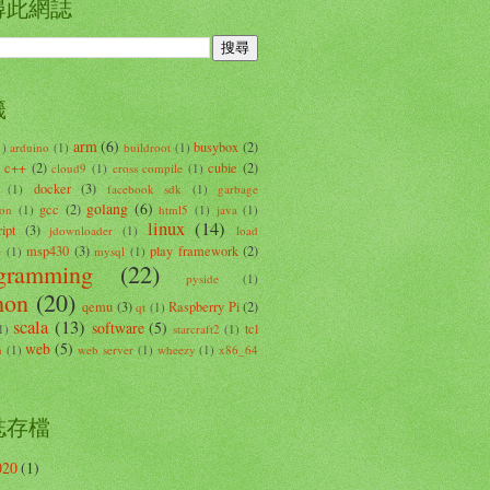
尋此網誌
籤
arm
(6)
busybox
(2)
1)
arduino
(1)
buildroot
(1)
c++
(2)
cubie
(2)
cloud9
(1)
cross compile
(1)
docker
(3)
(1)
facebook sdk
(1)
garbage
golang
(6)
gcc
(2)
ion
(1)
html5
(1)
java
(1)
linux
(14)
ipt
(3)
jdownloader
(1)
load
msp430
(3)
play framework
(2)
e
(1)
mysql
(1)
gramming
(22)
pyside
(1)
hon
(20)
qemu
(3)
Raspberry Pi
(2)
qt
(1)
scala
(13)
software
(5)
tcl
1)
starcraft2
(1)
web
(5)
m
(1)
web server
(1)
wheezy
(1)
x86_64
誌存檔
020
(1)