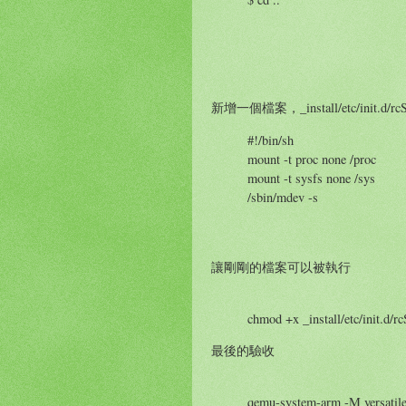
新增一個檔案，_install/etc/init
#!/bin/sh
mount -t proc none /proc
mount -t sysfs none /sys
/sbin/mdev -s
讓剛剛的檔案可以被執行
chmod +x _install/etc/init.d/rc
最後的驗收
qemu-system-arm -M versatile