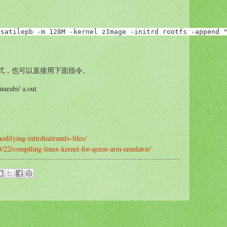
rsatilepb -m 128M -kernel zImage -initrd rootfs -append 
。
式，也可以直接用下面指令。
ueabi/ a.out
odifying-initrdinitramfs-files/
3/22/compiling-linux-kernel-for-qemu-arm-emulator/