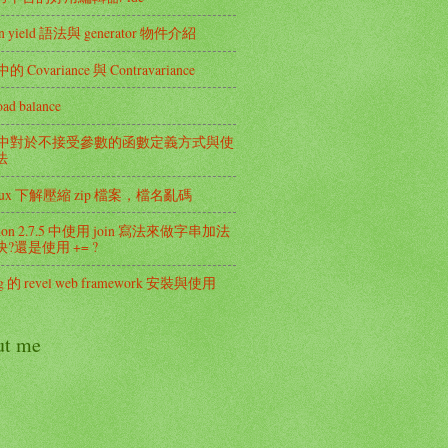
on yield 語法與 generator 物件介紹
 中的 Covariance 與 Contravariance
oad balance
ala 中對於不接受參數的函數定義方式與使
法
inux 下解壓縮 zip 檔案，檔名亂碼
thon 2.7.5 中使用 join 寫法來做字串加法
?還是使用 += ?
ng 的 revel web framework 安裝與使用
ut me