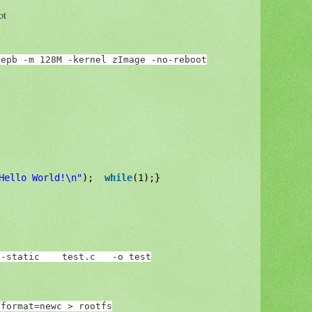
t
lepb -m 128M -kernel zImage 
-no-reboot
Hello World!\n"
);
while
(1);
}
 -static    test.c   -o test
-format=newc > rootfs