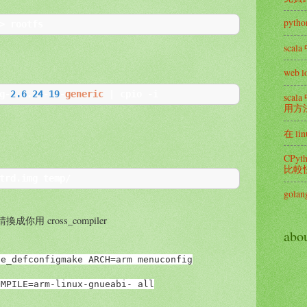
pyth
>
 rootfs
scala
web l
g
-
2.6
.
24
-
19
-
generic
|
 cpio 
-
i
sc
用方
在 l
CPy
比較快
trd
.
img temp
/
gola
-請換成你用 cross_compiler
abo
le_defconfig
make ARCH=arm menuconfig
OMPILE=arm-linux-gnueabi- all