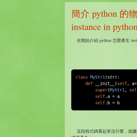
簡介 python 的物件
instance in pytho
在開始介紹 python 怎麼產生 in
class
MyStr1
(
str
):
def
 __init__
(
self
,
 a
=
super
(
MyStr1
,
sel
self
.
a 
=
 a

self
.
b 
=
 b
這段程式碼看起來沒什麼，就繼承自 st